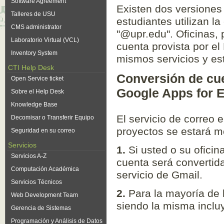
Software Agreement
Existen dos versione
Talleres de USU
estudiantes utilizan l
CMS administrator
"@upr.edu". Oficinas, 
Laboratorio Virtual (VCL)
cuenta provista por 
Inventory System
mismos servicios y est
CTI Help Desk
Conversión de cu
Open Service ticket
Google Apps for 
Sobre el Help Desk
Knowledge Base
El servicio de correo 
Decomisar o Transferir Equipo
proyectos se estará m
Seguridad en su correo
Servicios
1.
Si usted o su oficin
Servicios A-Z
cuenta será convertida
Computación Académica
servicio de Gmail.
Servicios Técnicos
2.
Para la mayoría de 
Web Development Team
siendo la misma incl
Gerencia de Sistemas
Programación y Análisis de Datos