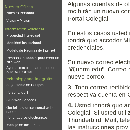
Algunas cuentas de ofi
Nuestra Oficina
recibirán un nuevo cor
Nuestro Personal
Portal Colegial.
Visión y Misión
Información Adicional
En estos casos usted 
Propiedad Intelectual
tendrá que acceder Mi 
Identidad Institucional
credenciales.
Modelo de Páginas de Internet
Responsabilidades para crear un
Su nuevo correo elect
sitio web
Ayudas con el desarrollo de un
"@uprm.edu". Correo en
Sitio Web Oficial
nuevo correo.
Technology and Integration
Alojamiento de Equipos
3.
Todo correo recibid
Personal de TI
respectiva cuenta en 
SOA Web Services
4.
Usted tendrá que ac
Guidelines for traditional web
Colegial. Si usted util
pages
Ponchadores electrónicos
Thunderbird, Mail, tel
Manejo de Incidentes
las instrucciones prov