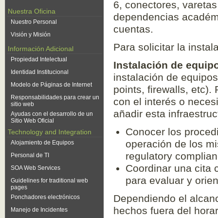
6, conectores, varetas,
Nuestra Oficina
dependencias académic
Nuestro Personal
cuentas.
Visión y Misión
Para solicitar la inst
Información Adicional
Propiedad Intelectual
Instalación de equi
Identidad Institucional
instalación de equipo
Modelo de Páginas de Internet
points, firewalls, etc)
Responsabilidades para crear un
con el interés o nece
sitio web
añadir esta infraestru
Ayudas con el desarrollo de un
Sitio Web Oficial
Conocer los procedi
Technology and Integration
operación de los mi
Alojamiento de Equipos
regulatory complian
Personal de TI
Coordinar una cita 
SOA Web Services
para evaluar y orie
Guidelines for traditional web
pages
Dependiendo el alcance
Ponchadores electrónicos
hechos fuera del horar
Manejo de Incidentes