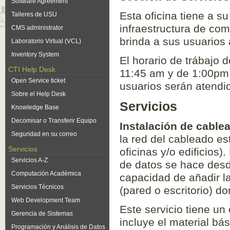
Software Agreement
Esta oficina tiene a s
Talleres de USU
infraestructura de co
CMS administrator
brinda a sus usuarios 
Laboratorio Virtual (VCL)
Inventory System
El horario de trábajo 
CTI Help Desk
11:45 am y de 1:00pm 
Open Service ticket
usuarios serán atendid
Sobre el Help Desk
Servicios
Knowledge Base
Decomisar o Transferir Equipo
Instalación de cable
Seguridad en su correo
la red del cableado es
Servicios
oficinas y/o edificios)
Servicios A-Z
de datos se hace desd
Computación Académica
capacidad de añadir la
Servicios Técnicos
(pared o escritorio) d
Web Development Team
Este servicio tiene un
Gerencia de Sistemas
incluye el material bá
Programación y Análisis de Datos