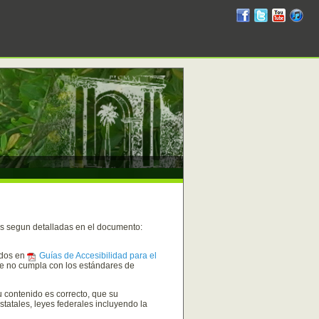
RUM
RUM
RUM
R
en
en
en
en
facebook
twitter
YouTube
iTunes
des segun detalladas en el documento:
idos en
Guías de Accesibilidad para el
ue no cumpla con los estándares de
 contenido es correcto, que su
estatales, leyes federales incluyendo la