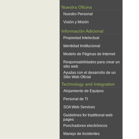
Nuestra Oficina
Nuestro Personal
Visión y Misión
Información Adicional
Propiedad Intelectual
Identidad Institucional
Modelo de Páginas de Internet
Responsabilidades para crear un
sitio web
Ayudas con el desarrollo de un
Sitio Web Oficial
Technology and Integration
Alojamiento de Equipos
Personal de TI
SOA Web Services
Guidelines for traditional web
pages
Ponchadores electrónicos
Manejo de Incidentes