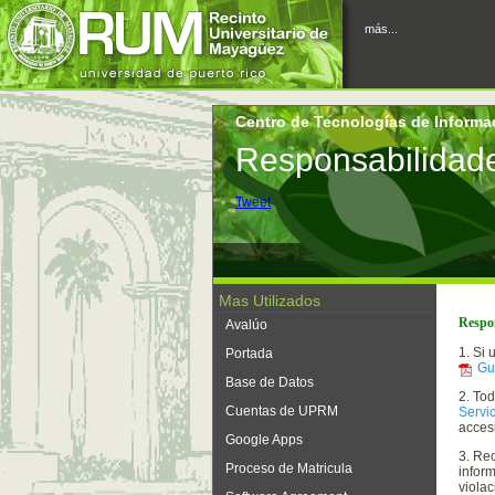
más...
Centro de Tecnologías de Informa
Responsabilidade
Tweet
Mas Utilizados
Respon
Avalúo
1. Si
Portada
Gu
Base de Datos
2. To
Cuentas de UPRM
Servi
accesi
Google Apps
3. Re
Proceso de Matricula
inform
violac