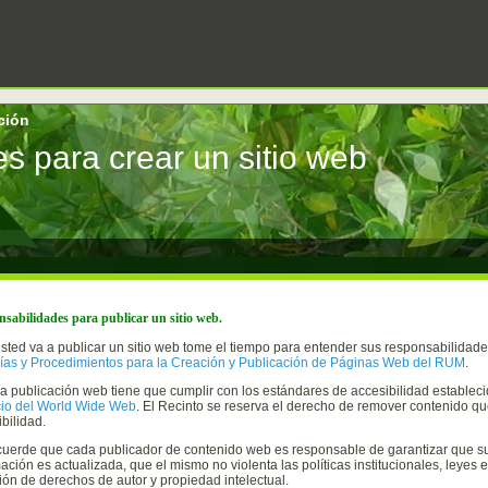
ción
s para crear un sitio web
sabilidades para publicar un sitio web.
 usted va a publicar un sitio web tome el tiempo para entender sus responsabilida
ías y Procedimientos para la Creación y Publicación de Páginas Web del RUM
.
da publicación web tiene que cumplir con los estándares de accesibilidad establec
cio del World Wide Web
. El Recinto se reserva el derecho de remover contenido q
bilidad.
cuerde que cada publicador de contenido web es responsable de garantizar que su
ación es actualizada, que el mismo no violenta las políticas institucionales, leyes 
ión de derechos de autor y propiedad intelectual.