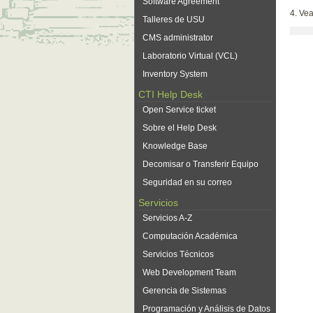
Software Agreement
4. Ve
Talleres de USU
CMS administrator
Laboratorio Virtual (VCL)
Inventory System
CTI Help Desk
Open Service ticket
Sobre el Help Desk
Knowledge Base
Decomisar o Transferir Equipo
Seguridad en su correo
Servicios
Servicios A-Z
Computación Académica
Servicios Técnicos
Web Development Team
Gerencia de Sistemas
Programación y Análisis de Datos